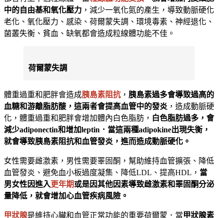
中的自由基和氧化壓力
，減少一氧化氮的產生，導致動脈硬化
老化、氧化壓力、感染、荷爾蒙失調、環境毒素、神經退化、
菌叢失衡、貧血、缺氧都會造成粒線體功能不佳。
荷爾蒙失調
體重過重和肥胖會造成
胰島素阻抗
，
胰島素過多會導致過高的
血糖和游離脂肪酸，這兩者會提高血管中的發炎
，造成動脈硬
化，體重過重和肥胖會增加體內白色脂肪，
白色脂肪過多，會
減少adiponectin和增加leptin．當這兩種adipokine出現失衡，
就會導致胰島素阻抗和血管發炎，進而造成動脈硬化。
女性需要雌激素，男性需要睪固酮，幫助維持血管擴張、降低
血管發炎、避免血小板過度凝集、降低LDL、提高HDL，
當
男女性因進入
更年期
或是因其他因素導致雌激素和睪固酮分泌
量降低，就會增加心血管疾病風險。
甲狀腺
是維持心臟和血管正常功能的重要荷爾蒙．當
甲狀腺素