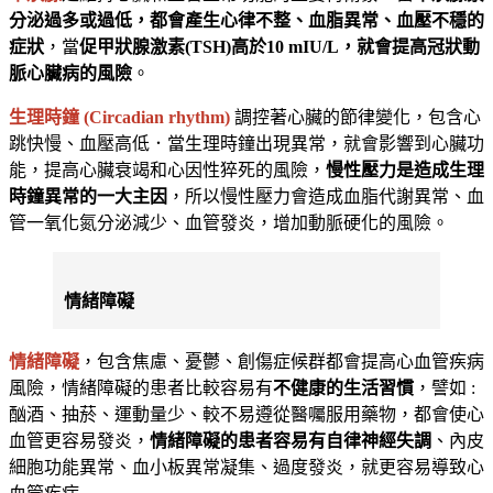
分泌過多或過低，都會產生心律不整、血脂異常、血壓不穩的
症狀
，當
促甲狀腺激素(TSH)高於10 mIU/L，就會提高冠狀動
脈心臟病的風險
。
生理時鐘 (Circadian rhythm)
調控著心臟的節律變化，包含心
跳快慢、血壓高低．當生理時鐘出現異常，就會影響到心臟功
能，提高心臟衰竭和心因性猝死的風險，
慢性壓力是造成生理
時鐘異常的一大主因
，所以慢性壓力會造成血脂代謝異常、血
管一氧化氮分泌減少、血管發炎，增加動脈硬化的風險。
情緒障礙
情緒障礙
，包含焦慮、憂鬱、創傷症候群都會提高心血管疾病
風險，情緒障礙的患者比較容易有
不健康的生活習慣
，譬如 :
酗酒、抽菸、運動量少、較不易遵從醫囑服用藥物，都會使心
血管更容易發炎，
情緒障礙的患者容易有自律神經失調
、內皮
細胞功能異常、血小板異常凝集、過度發炎，就更容易導致心