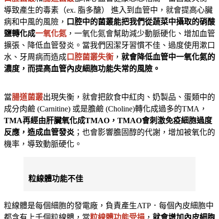
導致產生的毒素（ex. 脂多醣） 進入到血管中，就會提高心臟
病和中風的風險，
口腔中的菌叢能把我們從蔬菜中攝取的硝酸
鹽轉化成
一氧化氮
，一氧化氮會幫助減少動脈硬化、增加血管
擴張、降低血管發炎。當我們因潔牙習慣不佳、過度使用漱口
水、牙周病而造成
口腔菌叢失衡
，
就會降低血管中一氧化氮的
濃度，而提高血管內皮細胞功能失常的風險。
當
腸道菌叢
出現失衡，就會把飲食中紅肉、奶製品、蛋類中的
成分肉鹼 (Carnitine) 或是膽鹼 (Choline)轉化成過多的TMA，
TMA再經由肝臟氧化成TMAO，TMAO會刺激免疫細胞過度
反應，造成血管發炎
；也會影響膽固醇的代謝，增加被氧化的
機率，導致動脈硬化。
粒線體功能不佳
粒線體是每個細胞的發電廠，負責產生ATP．每個內皮細胞中
都含有上千個粒線體，當
粒線體功能受損
，
就會增加內皮細胞