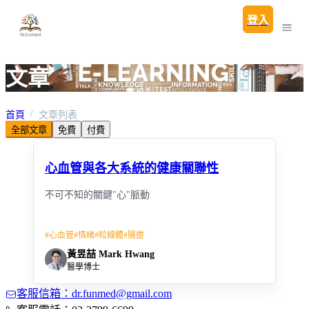
登入
文章
首頁
文章列表
全部文章
免費
付費
心血管與各大系統的健康關聯性
不可不知的關鍵"心"脈動
#
心血管
#
情緒
#
粒線體
#
腸道
黃昱喆 Mark Hwang
醫學博士
客服信箱：dr.funmed@gmail.com