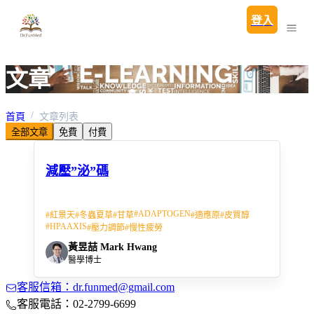
登入
文章
首頁
文章列表
全部文章
免費
付費
減壓”泌”碼
#
ADAPTOGEN
#
紅景天
#
冬蟲夏草
#
甘草
#
適應原
#
皮質醇
#
HPAAXIS
#
壓力調節
#
慢性疲勞
黃昱喆 Mark Hwang
醫學博士
客服信箱：dr.funmed@gmail.com
客服電話：02-2799-6699