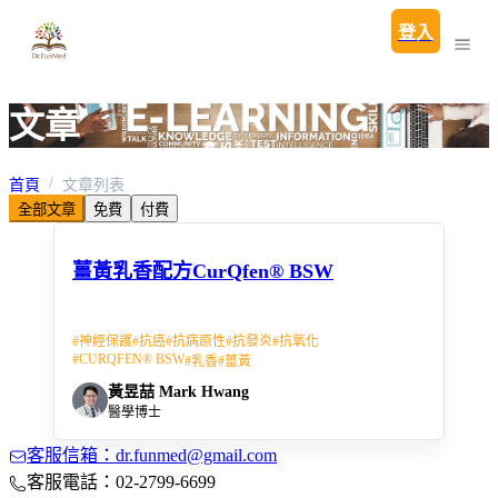
登入
文章
首頁
文章列表
全部文章
免費
付費
薑黃乳香配方CurQfen® BSW
#
神經保護
#
抗癌
#
抗病原性
#
抗發炎
#
抗氧化
#
CURQFEN® BSW
#
乳香
#
薑黃
黃昱喆 Mark Hwang
醫學博士
客服信箱：dr.funmed@gmail.com
客服電話：02-2799-6699