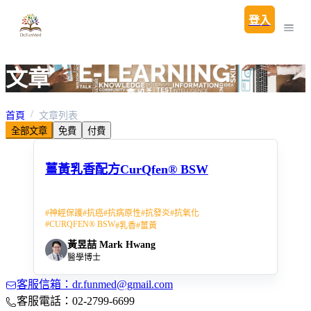
登入
文章
首頁
文章列表
全部文章
免費
付費
薑黃乳香配方CurQfen® BSW
#
神經保護
#
抗癌
#
抗病原性
#
抗發炎
#
抗氧化
#
CURQFEN® BSW
#
乳香
#
薑黃
黃昱喆 Mark Hwang
醫學博士
客服信箱：dr.funmed@gmail.com
客服電話：02-2799-6699