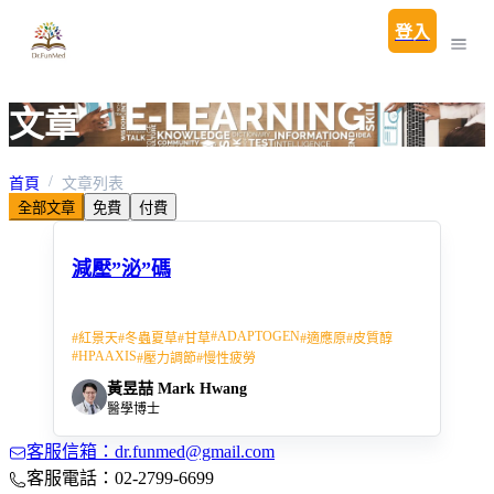
登入
文章
首頁
文章列表
全部文章
免費
付費
減壓”泌”碼
#
ADAPTOGEN
#
紅景天
#
冬蟲夏草
#
甘草
#
適應原
#
皮質醇
#
HPAAXIS
#
壓力調節
#
慢性疲勞
黃昱喆 Mark Hwang
醫學博士
客服信箱：dr.funmed@gmail.com
客服電話：02-2799-6699